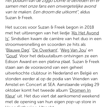
het podium van de Ziggo Dome te betreden en er
samen met onze fans een onvergetelijke avond
van te maken. Een droom die uitkomt
”
, aldus
Suzan & Freek.
Het succes voor Suzan & Freek begon in 2018
met het uitbrengen van het liedje ‘
Als Het Avond
Is’
. Sindsdien kwam de carrière van het duo in een
stroomversnelling en scoorden ze hits als
‘
Blauwe Dag
’, ‘
De Overkant
’, ‘
Weg Van Jou
’ en
‘
Goud
’. Voor het debuutalbum ontvingen ze een
Edison Award en een platina plaat. Suzan & Freek
staan aan de vooravond van een geheel
uitverkochte clubtour in Nederland en België en
stonden eerder al op de podia van Vrienden van
Amstel en Concert at SEA. Aanstaande vrijdag 29
oktober komt het tweede album ‘
Dromen In
Kleur
’ uit. Het duo viert dat aankomend weekend
met de opening van hun eigen pop-up store in