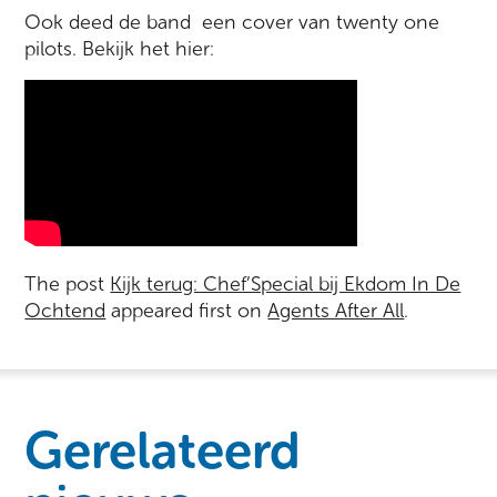
Ook deed de band een cover van twenty one
pilots. Bekijk het hier:
The post
Kijk terug: Chef’Special bij Ekdom In De
Ochtend
appeared first on
Agents After All
.
Gerelateerd