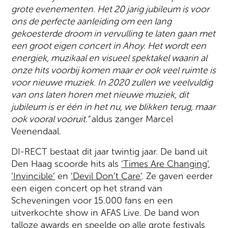
grote evenementen. Het 20 jarig jubileum is voor
ons de perfecte aanleiding om een lang
gekoesterde droom in vervulling te laten gaan met
een groot eigen concert in Ahoy. Het wordt een
energiek, muzikaal en visueel spektakel waarin al
onze hits voorbij komen maar er ook veel ruimte is
voor nieuwe muziek. In 2020 zullen we veelvuldig
van ons laten horen met nieuwe muziek, dit
jubileum is er één in het nu, we blikken terug, maar
ook vooral vooruit.”
aldus zanger Marcel
Veenendaal.
DI-RECT bestaat dit jaar twintig jaar. De band uit
Den Haag scoorde hits als
‘Times Are Changing’
,
‘Invincible’
en
‘Devil Don’t Care’
. Ze gaven eerder
een eigen concert op het strand van
Scheveningen voor 15.000 fans en een
uitverkochte show in AFAS Live. De band won
talloze awards en speelde op alle grote festivals