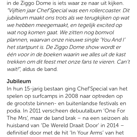
in de Ziggo Dome is iets waar ze naar uit kijken.
“Vijftien jaar Chef
’
Special was een rollercoaster. Dit
jubileum maakt ons trots als we terugkijken op wat
we hebben meegemaakt, en tegelijk excited op
wat nog komen gaat. We zitten nog bomvol
plannen, waarvan onze nieuwe single
‘
You And I’
het startpunt is. De Ziggo Dome show wordt er
éé
n voor in de boeken waarin we alles uit de kast
trekken om dit feest met onze fans te vieren. Can
’
t
wait!
“
, aldus de band.
Jubileum
In hun 15-jarig bestaan ging Chef’Special van het
spelen op surfcamps in 2008 naar optreden op
de grootste binnen- en buitenlandse festivals en
podia. In 2011 verscheen debuutalbum ‘One For
The Mrs’, maar de band brak – na een seizoen als
huisband van ‘De Wereld Draait Door’ in 2014 –
definitief door met de hit ‘In Your Arms’ van het