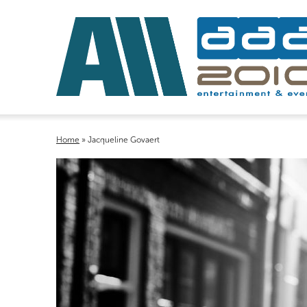
Home
»
Jacqueline Govaert