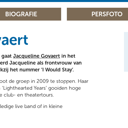
BIOGRAFIE
PERSFOTO
aert
’ gaat
Jacqueline Govaert
in het
werd Jacqueline als frontvrouw van
kzij het nummer ‘I Would Stay’.
loot de groep in 2009 te stoppen. Haar
n ‘Lighthearted Years’ gooiden hoge
 club- en theatertours.
edige live band of in kleine