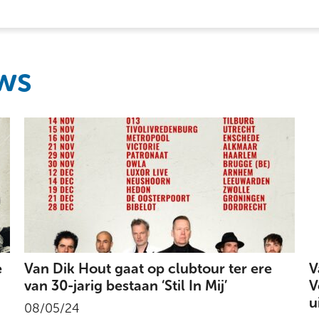
ws
e
Van Dik Hout gaat op clubtour ter ere
V
van 30-jarig bestaan ‘Stil In Mij’
V
u
08/05/24