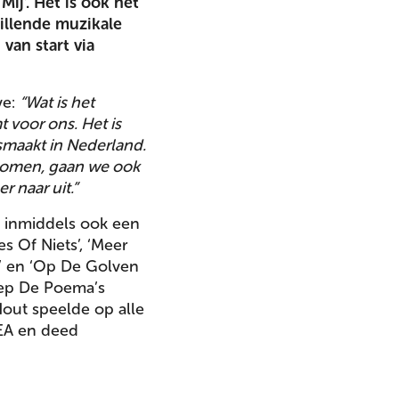
Mij’. Het is ook het
hillende muzikale
van start via
ve:
“Wat is het
 voor ons. Het is
losmaakt in Nederland.
j komen, gaan we ook
 naar uit.”
ie inmiddels ook een
s Of Niets’, ‘Meer
id’ en ‘Op De Golven
ep De Poema’s
 Hout speelde op alle
SEA en deed