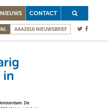
NIEUWS
CONTACT
.NL
AAA2010 NIEUWSBRIEF
arig
 in
 Amsterdam. De