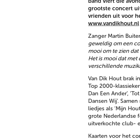
band viert die avond
grootste concert ui
vrienden uit voor h
www.vandikhout.nl
Zanger Martin Buite
geweldig om een con
mooi om te zien dat n
Het is mooi dat met 
verschillende muzika
Van Dik Hout brak in
Top 2000-klassieker 
Dan Een Ander’, ‘Tot
Dansen Wij’. Samen
liedjes als ‘Mijn Hou
grote Nederlandse f
uitverkochte club- 
Kaarten voor het con