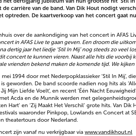
 het dertigjarig jubileum van hun grootste hit ‘Stil In 
t de carrière van de band. Van Dik Hout nodigt versc
et optreden. De kaartverkoop van het concert gaat nu 
nhuis over de aankondiging van het concert in AFAS Li
cert in AFAS Live te gaan geven. Een droom die uitkomt
a dertig jaar het liedje ‘Stil In Mij’ nog steeds zo veel 
dit concert te kunnen vieren. Naast alle hits die voorbi
le vrienden bekend maken de komende tijd. We kijken er
 mei 1994 door met Nederpopklassieker ‘Stil In Mij’, d
is geworden. De band scoorde nadien nog hits als ‘Alle
 Jij Mijn Liefde Voelt’, en recent ‘Één Nacht Eeuwighe
 met Acda en de Munnik werden met gelegenheidsgro
ten Hart’ en ‘Zij Maakt Het Verschil’ grote hits. Van Dik
estivals waaronder Pinkpop, Lowlands en Concert at 
en theatertours door Nederland.
cert zijn vanaf nu verkrijgbaar via
www.vandikhout.nl