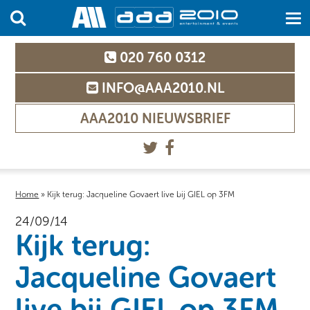
020 760 0312
INFO@AAA2010.NL
AAA2010 NIEUWSBRIEF
Home
»
Kijk terug: Jacqueline Govaert live bij GIEL op 3FM
24/09/14
Kijk terug:
Jacqueline Govaert
live bij GIEL op 3FM