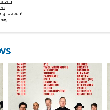
dhoven
gen
ing, Utrecht
Haag
ws