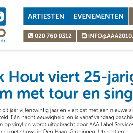
ARTIESTEN
EVENEMENTEN
020 760 0312
INFO@AAA2010
 Hout viert 25-jari
um met tour en sing
dit jaar vijfentwintig jaar en viert dat met een nieuwe s
iteld ‘Eén nacht eeuwigheid’ en is vanaf vandaag beschik
n op vinyl en wordt uitgebracht door AAA Label Servic
 mei met shows in Den Haag, Groningen, Utrecht en