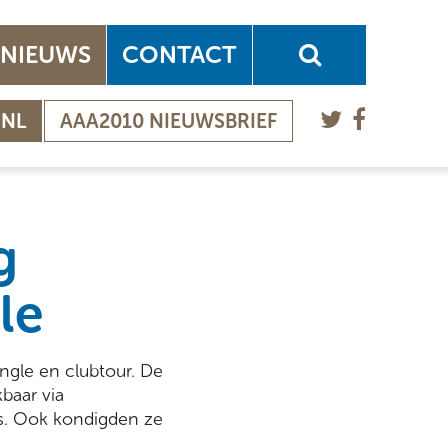
NIEUWS
CONTACT
.NL
AAA2010 NIEUWSBRIEF
g
le
ingle en clubtour. De
baar via
es. Ook kondigden ze