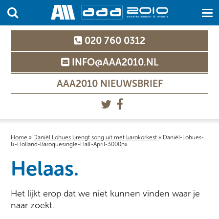
020 760 0312
INFO@AAA2010.NL
AAA2010 NIEUWSBRIEF
Home
»
Daniël Lohues brengt song uit met barokorkest
»
Daniël-Lohues-
&-Holland-Baroquesingle-Half-April-3000px
Helaas.
Het lijkt erop dat we niet kunnen vinden waar je
naar zoekt.