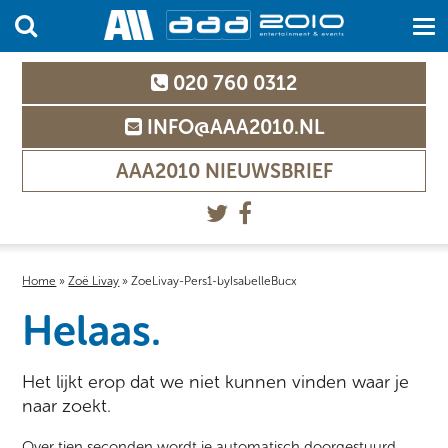
020 760 0312
INFO@AAA2010.NL
AAA2010 NIEUWSBRIEF
Home
»
Zoë Livay
»
ZoeLivay-Pers1-byIsabelleBucx
Helaas.
Het lijkt erop dat we niet kunnen vinden waar je
naar zoekt.
Over tien seconden wordt je automatisch doorgestuurd