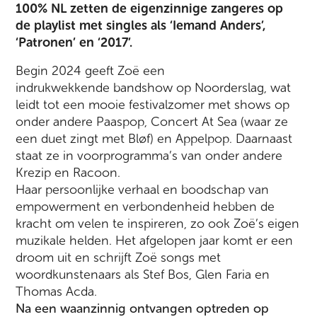
100% NL zetten de eigenzinnige zangeres op
de playlist met singles als ‘Iemand Anders’,
‘Patronen’ en ‘2017’.
Begin 2024 geeft Zoë een
indrukwekkende bandshow op Noorderslag, wat
leidt tot een mooie festivalzomer met shows op
onder andere Paaspop, Concert At Sea (waar ze
een duet zingt met Bløf) en Appelpop. Daarnaast
staat ze in voorprogramma’s van onder andere
Krezip en Racoon.
Haar persoonlijke verhaal en boodschap van
empowerment en verbondenheid hebben de
kracht om velen te inspireren, zo ook Zoë’s eigen
muzikale helden. Het afgelopen jaar komt er een
droom uit en schrijft Zoë songs met
woordkunstenaars als Stef Bos, Glen Faria en
Thomas Acda.
Na een waanzinnig ontvangen optreden op