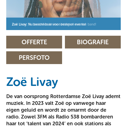
Zoë Livay: Nu beschikbaar voor besloten events!
Zoë Livay: Te boeken in kleine setting of met live band!
Zoë Livay: Nu beschikbaar voor besloten events!
Zoë Livay: Te boeken in kleine setting of met live band!
Zoë Livay: Nu beschikbaar voor besloten events!
Zoë Livay: Te boeken in kleine setting of met live band!
OFFERTE
BIOGRAFIE
PERSFOTO
Zoë Livay
De van oorsprong Rotterdamse Zoë Livay ademt
muziek. In 2023 valt Zoë op vanwege haar
eigen geluid en wordt ze omarmt door de
radio. Zowel 3FM als Radio 538 bombarderen
haar tot ‘talent van 2024’ en ook stations als