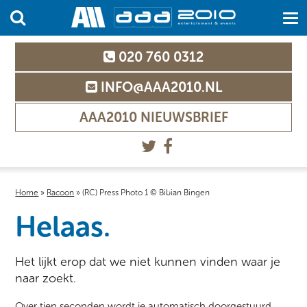
020 760 0312
INFO@AAA2010.NL
AAA2010 NIEUWSBRIEF
Home
»
Racoon
»
(RC) Press Photo 1 © Bibian Bingen
Helaas.
Het lijkt erop dat we niet kunnen vinden waar je
naar zoekt.
Over tien seconden wordt je automatisch doorgestuurd