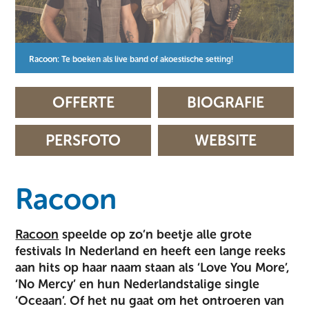
Racoon: Te boeken als live band of akoestische setting!
Racoon: Exclusief te boeken voor besloten events!
Racoon: Te boeken als live band of akoestische setting!
Racoon: Exclusief te boeken voor besloten events!
Racoon: Te boeken als live band of akoestische setting!
Racoon: Exclusief te boeken voor besloten events!
OFFERTE
BIOGRAFIE
PERSFOTO
WEBSITE
Racoon
Racoon
speelde op zo’n beetje alle grote
festivals In Nederland en heeft een lange reeks
aan hits op haar naam staan als ‘Love You More’,
‘No Mercy’ en hun Nederlandstalige single
‘Oceaan’. Of het nu gaat om het ontroeren van