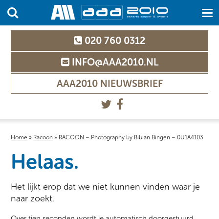
020 760 0312
INFO@AAA2010.NL
AAA2010 NIEUWSBRIEF
Home
»
Racoon
»
RACOON – Photography by Bibian Bingen – 0U1A4103
Helaas.
Het lijkt erop dat we niet kunnen vinden waar je
naar zoekt.
Over tien seconden wordt je automatisch doorgestuurd