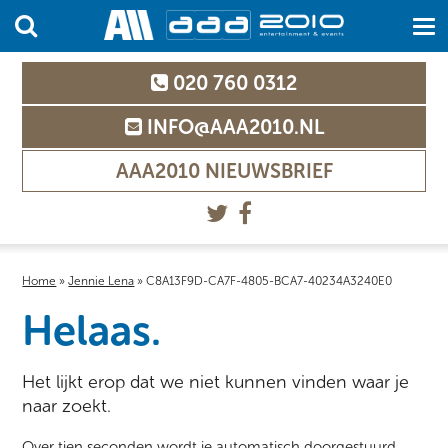
020 760 0312
INFO@AAA2010.NL
AAA2010 NIEUWSBRIEF
Home
»
Jennie Lena
»
C8A13F9D-CA7F-4805-BCA7-40234A3240E0
Helaas.
Het lijkt erop dat we niet kunnen vinden waar je
naar zoekt.
Over tien seconden wordt je automatisch doorgestuurd