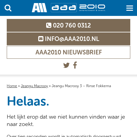
020 760 0312
INFO@AAA2010.NL
AAA2010 NIEUWSBRIEF
Home
»
Jeangu Macrooy
»
Jeangu Macrooy 3 – Rinse Fokkema
Helaas.
Het lijkt erop dat we niet kunnen vinden waar je
naar zoekt.
Over tien seconden wordt je automatisch doorgestuurd