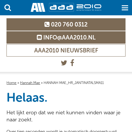
020 760 0312
INFO@AAA2010.NL
AAA2010 NIEUWSBRIEF
Home
»
Hannah Mae
»
HANNAH MAE_HR_JANTINATALSMA11
Helaas.
Het lijkt erop dat we niet kunnen vinden waar je
naar zoekt.
Over tien seconden wordt je automatisch doorgestuurd