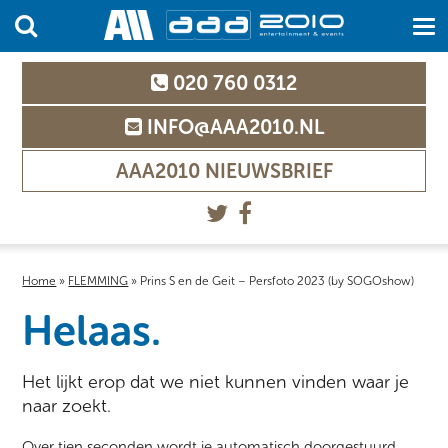
020 760 0312
INFO@AAA2010.NL
AAA2010 NIEUWSBRIEF
Home
»
FLEMMING
»
Prins S en de Geit – Persfoto 2023 (by SOGOshow)
Helaas.
Het lijkt erop dat we niet kunnen vinden waar je
naar zoekt.
Over tien seconden wordt je automatisch doorgestuurd