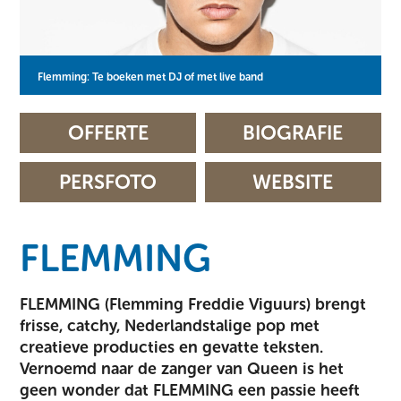
Flemming: Exclusief bij Agents After All
Flemming: Te boeken met DJ of met live band
Flemming: Exclusief bij Agents After All
Flemming: Te boeken met DJ of met live band
Flemming: Te boeken met DJ of met live band
Flemming: Nieuw bij Agents After All AAA2010
Flemming: Te boeken met DJ of met live band
Flemming: Nieuw bij Agents After All AAA2010
OFFERTE
BIOGRAFIE
PERSFOTO
WEBSITE
FLEMMING
FLEMMING (Flemming Freddie Viguurs) brengt
frisse, catchy, Nederlandstalige pop met
creatieve producties en gevatte teksten.
Vernoemd naar de zanger van Queen is het
geen wonder dat FLEMMING een passie heeft