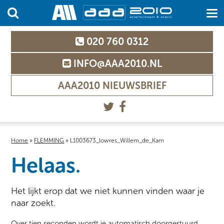
020 760 0312
INFO@AAA2010.NL
AAA2010 NIEUWSBRIEF
Home
»
FLEMMING
»
L1003673_lowres_Willem_de_Kam
Helaas.
Het lijkt erop dat we niet kunnen vinden waar je
naar zoekt.
Over tien seconden wordt je automatisch doorgestuurd