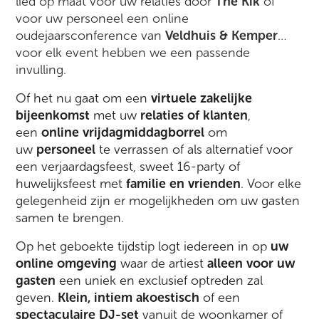
lied op maat voor uw relaties door
The Kik
of
voor uw personeel een online
oudejaarsconference van
Veldhuis & Kemper
…
voor elk event hebben we een passende
invulling.
Of het nu gaat om een
virtuele zakelijke
bijeenkomst
met uw
relaties of klanten
,
een
online vrijdagmiddagborrel
om
uw
personeel
te verrassen of als alternatief voor
een verjaardagsfeest, sweet 16-party of
huwelijksfeest met
familie en vrienden
. Voor elke
gelegenheid zijn er mogelijkheden om uw gasten
samen te brengen.
Op het geboekte tijdstip logt iedereen in op
uw
online omgeving
waar de artiest
alleen voor uw
gasten
een uniek en exclusief optreden zal
geven.
Klein, intiem akoestisch
of een
spectaculaire DJ-set
vanuit de woonkamer of