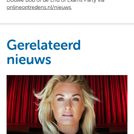
Douwe Bob of de End of Exams Party via
onlineoptredens.nl/nieuws
.
Gerelateerd
nieuws