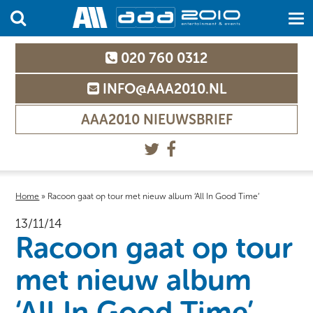
020 760 0312
INFO@AAA2010.NL
AAA2010 NIEUWSBRIEF
Home
»
Racoon gaat op tour met nieuw album ‘All In Good Time’
13/11/14
Racoon gaat op tour
met nieuw album
‘All In Good Time’