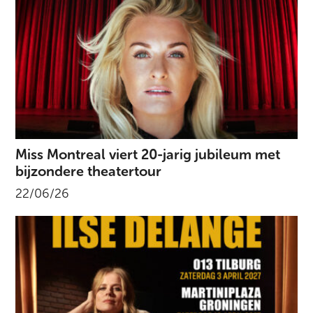
Miss Montreal viert 20-jarig jubileum met
bijzondere theatertour
22/06/26