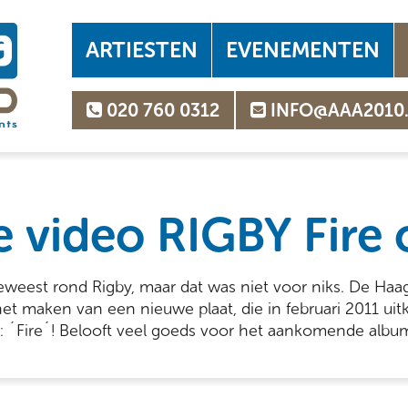
ARTIESTEN
EVENEMENTEN
020 760 0312
INFO@AAA2010
 video RIGBY Fire 
 geweest rond Rigby, maar dat was niet voor niks. De Haa
t maken van een nieuwe plaat, die in februari 2011 uitk
le: ´Fire´! Belooft veel goeds voor het aankomende alb