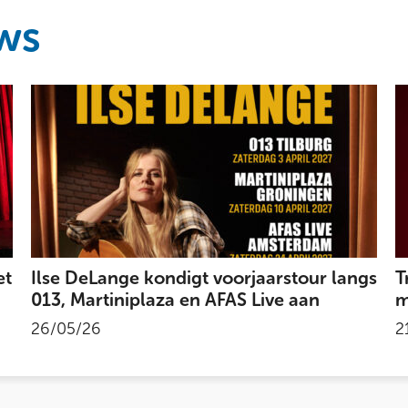
ws
et
Ilse DeLange kondigt voorjaarstour langs
T
013, Martiniplaza en AFAS Live aan
m
26/05/26
2