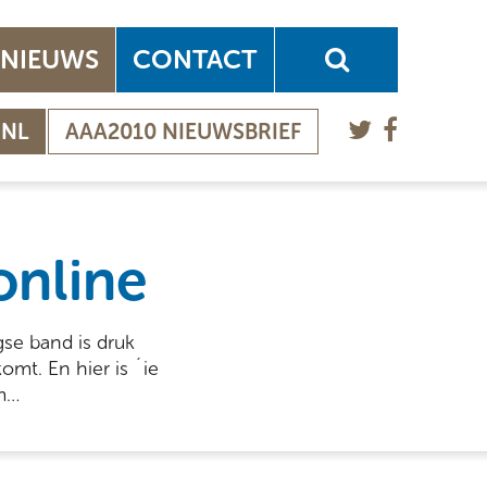
NIEUWS
CONTACT
.NL
AAA2010 NIEUWSBRIEF
online
gse band is druk
omt. En hier is ´ie
um…