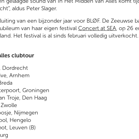
en gelaagde sound van In Het Midden van Alles komt ti
cht”, aldus Peter Slager.
luiting van een bijzonder jaar voor BLØF. De Zeeuwse b
jubileum van haar eigen festival
Concert at SEA
, op 26 e
d. Het festival is al sinds februari volledig uitverkocht.
lles clubtour
, Dordrecht
ive, Arnhem
Breda
erpoort, Groningen
an Troje, Den Haag
Zwolle
osje, Nijmegen
ol, Hengelo
ot, Leuven (B)
burg