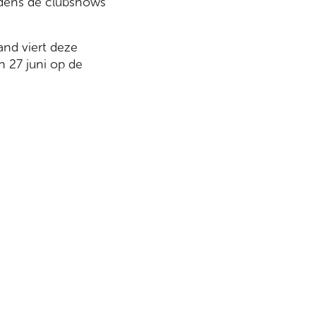
jdens de clubshows
and viert deze
n 27 juni op de