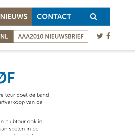
NIEUWS
CONTACT
.NL
AAA2010 NIEUWSBRIEF
ØF
we tour doet de band
artverkoop van de
en clubtour ook in
aan spelen in de