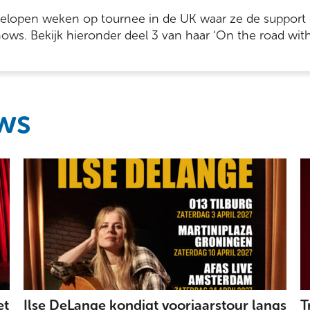
fgelopen weken op tournee in de UK waar ze de support
hows. Bekijk hieronder deel 3 van haar ‘On the road with
ws
et
Ilse DeLange kondigt voorjaarstour langs
T