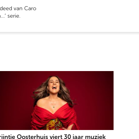
 deed van Caro
…’ serie.
rijntje Oosterhuis viert 30 jaar muziek