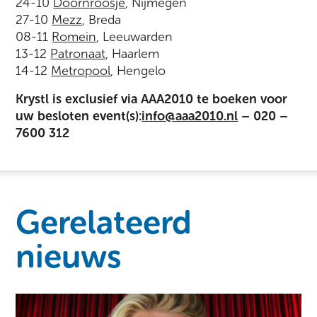
24-10
Doornroosje
, Nijmegen
27-10
Mezz
, Breda
08-11
Romein
, Leeuwarden
13-12
Patronaat
, Haarlem
14-12
Metropool
, Hengelo
Krystl is exclusief via AAA2010 te boeken voor
uw besloten event(s):
info@aaa2010.nl
– 020 –
7600 312
Gerelateerd
nieuws