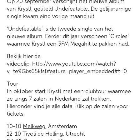
Op 20 september verschijnt het nieuwe album
van
Krystl
, getiteld Undefeatable. De gelijknamige
single kwam eind vorige maand uit.
‘Undefeatable’ is de tweede single van het
nieuwe album. Eerder dit jaar verscheen ‘Circles’
waarmee Krystl een 3FM Megahit
te pakken had
.
Bekijk hier de
videoclip: http://www.youtube.com/watch?
v=te9Gbs65kfs&feature=player_embedded#t=0
Tour
In oktober start Krystl met een clubtour waarmee
ze langs 7 zalen in Nederland zal trekken.
Hieronder vind je alle data. Klik op de zalen voor
tickets.
10-10
Melkweg
, Amsterdam
12-10
Tivoli de Helling
, Utrecht