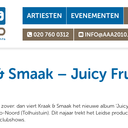
ARTIESTEN
EVENEMENTEN
020 760 0312
INFO@AAA2010
& Smaak – Juicy Fr
 zover: dan viert Kraak & Smaak het nieuwe album ‘Juicy 
o-Noord (Tolhuistuin). Dit najaar trekt het Leidse prod
 clubshows.