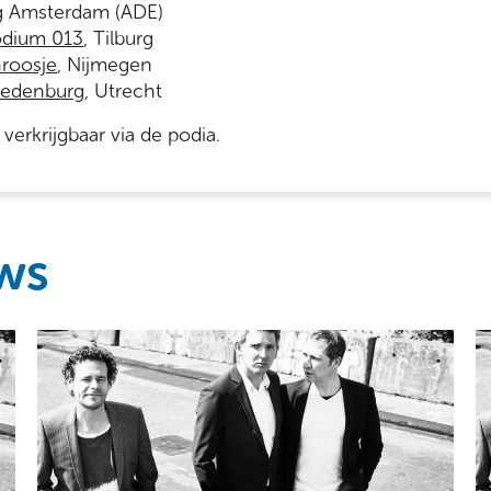
g
Amsterdam (ADE)
dium 013
, Tilburg
roosje
, Nijmegen
Vredenburg
, Utrecht
 verkrijgbaar via de podia.
ws