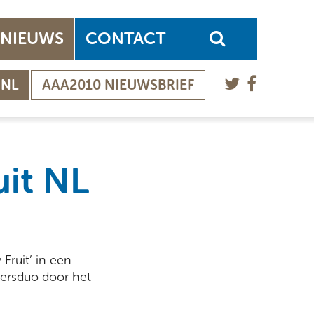
NIEUWS
CONTACT
.NL
AAA2010 NIEUWSBRIEF
uit NL
Fruit’ in een
ucersduo door het