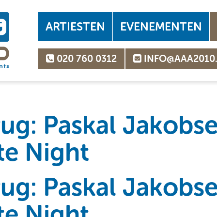
ARTIESTEN
EVENEMENTEN
020 760 0312
INFO@AAA2010
rug: Paskal Jakobse
te Night
rug: Paskal Jakobse
te Night