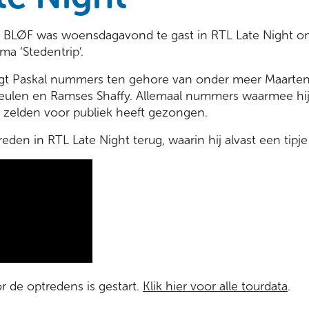
 BLØF was woensdagavond te gast in RTL Late Night om 
a ‘Stedentrip’.
ngt Paskal nummers ten gehore van onder meer Maarte
ulen en Ramses Shaffy. Allemaal nummers waarmee hij
j zelden voor publiek heeft gezongen.
reden in RTL Late Night terug, waarin hij alvast een tipje 
 de optredens is gestart.
Klik hier voor alle tourdata
.