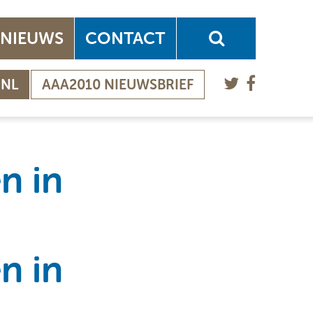
NIEUWS
CONTACT
.NL
AAA2010 NIEUWSBRIEF
n in
n in