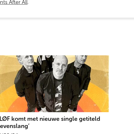
ts After All
.
LØF komt met nieuwe single getiteld
Levenslang’