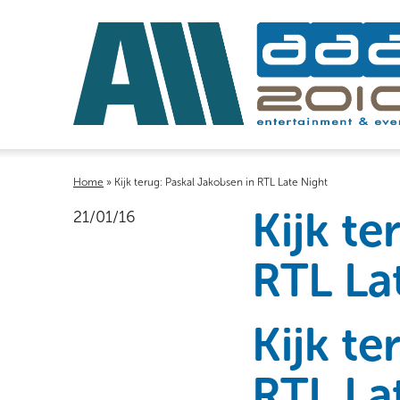
Home
»
Kijk terug: Paskal Jakobsen in RTL Late Night
Kijk te
21/01/16
RTL La
Kijk te
RTL La