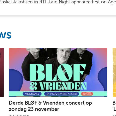
 Paskal Jakobsen in RTL Late Night
appeared first on
Agen
ws
Derde BLØF & Vrienden concert op
B
zondag 23 november
‘