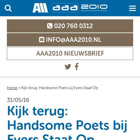
020 760 0312
INFO@AAA2010.NL
AAA2010 NIEUWSBRIEF
Home
»
Kijk terug: Handsome Poets bij Evers Staat Op
31/05/16
Kijk terug:
Handsome Poets bij
Evers Staat Op