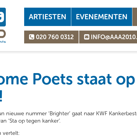
ARTIESTEN
EVENEMENTEN
020 760 0312
INFO@AAA2010
me Poets staat op
!
n nieuwe nummer ‘Brighter’ gaat naar KWF Kankerbestr
 ‘Sta op tegen kanker’.
vertelt: