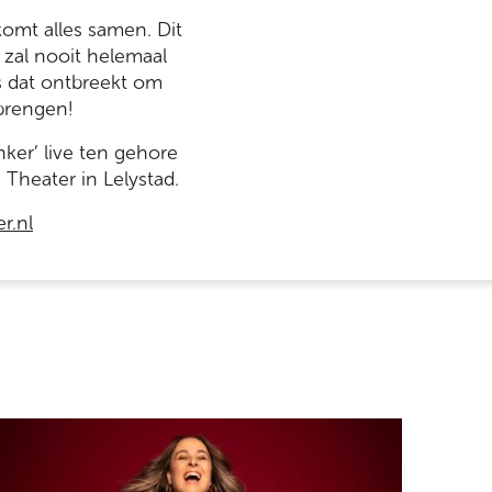
omt alles samen. Dit
 zal nooit helemaal
is dat ontbreekt om
 brengen!
ker’ live ten gehore
heater in Lelystad.
r.nl