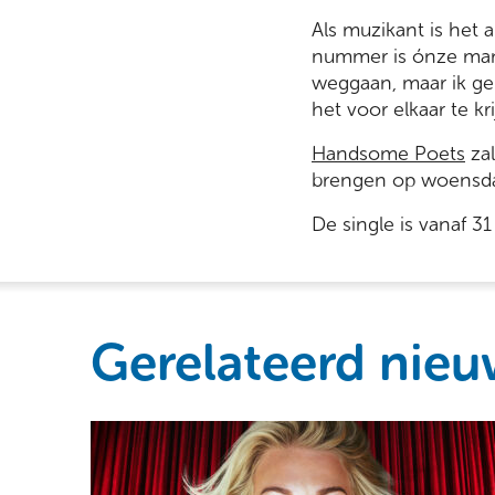
Als muzikant is het
nummer is ónze mani
weggaan, maar ik gel
het voor elkaar te k
Handsome Poets
zal
brengen op woensdag
De single is vanaf 3
Gerelateerd nieu