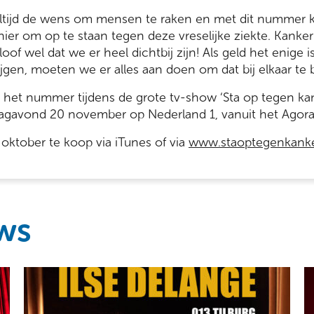
 altijd de wens om mensen te raken en met dit nummer k
er om op te staan tegen deze vreselijke ziekte. Kanker
oof wel dat we er heel dichtbij zijn! Als geld het enige 
rijgen, moeten we er alles aan doen om dat bij elkaar te
 het nummer tijdens de grote tv-show ‘Sta op tegen kan
avond 20 november op Nederland 1, vanuit het Agora T
1 oktober te koop via iTunes of via
www.staoptegenkanke
ws