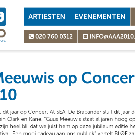
ARTIESTEN
EVENEMENTEN
020 760 0312
INFO@AAA2010
eeuwis op Concert
010
it jaar op Concert At SEA. De Brabander sluit dit jaar de
in Clark en Kane. “Guus Meeuwis staat al jaren hoog op h
zijn heel blij dat we juist hem op deze jubileum editie
ival. Een mooi cadeau aan ons publiek” vertelt BLØF za