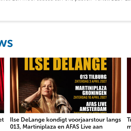
ws
et
Ilse DeLange kondigt voorjaarstour langs
T
013, Martiniplaza en AFAS Live aan
m