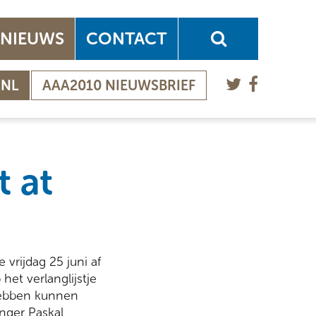
NIEUWS
CONTACT
.NL
AAA2010 NIEUWSBRIEF
 at
 vrijdag 25 juni af
et verlanglijstje
 hebben kunnen
nger Paskal