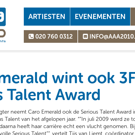
ARTIESTEN
EVENEMENTEN
020 760 0312
INFO@AAA2010
merald wint ook 3
s Talent Award
igter neemt Caro Emerald ook de Serious Talent Award i
s Talent van het afgelopen jaar. “”In juli 2009 werd ze 
aarna heeft haar carrière echt een vlucht genomen. Bij
olle Serious Talent””, vertelt Tijs van Liemt, coördinato