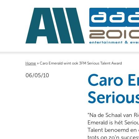
Home
»
Caro Emerald wint ook 3FM Serious Talent Award
Caro E
06/05/10
Seriou
“Na de Schaal van R
Emerald is hét Seriou
Talent benoemd en d
trots op zo’n succesv