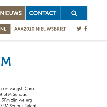
NIEUWS
CONTACT
.NL
AAA2010 NIEUWSBRIEF
FM
n ontvangst. Caro
tot 3FM Serious
 3FM zijn we erg
r 3FM Serious Talent.