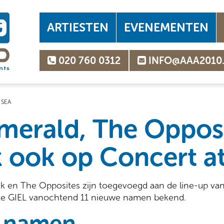
ARTIESTEN
EVENEMENTEN
020 760 0312
INFO@AAA2010
 SEA
merald, The Oppos
k ook op Concert a
jk en The Opposites zijn toegevoegd aan de line-up va
e GIEL vanochtend 11 nieuwe namen bekend.
 namen