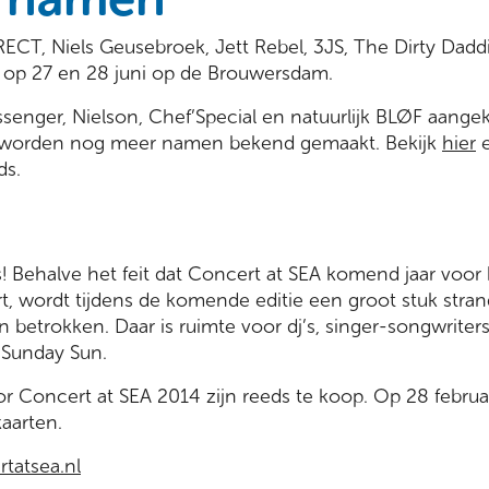
RECT, Niels Geusebroek, Jett Rebel, 3JS, The Dirty Dad
op 27 en 28 juni op de Brouwersdam.
senger, Nielson, Chef’Special en natuurlijk BLØF aange
orden nog meer namen bekend gemaakt. Bekijk
hier
e
ds.
! Behalve het feit dat Concert at SEA komend jaar voor
t, wordt tijdens de komende editie een groot stuk strand
en betrokken. Daar is ruimte voor dj’s, singer-songwriter
 Sunday Sun.
 Concert at SEA 2014 zijn reeds te koop. Op 28 februar
aarten.
tatsea.nl