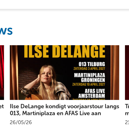
ws
et
Ilse DeLange kondigt voorjaarstour langs
T
013, Martiniplaza en AFAS Live aan
m
26/05/26
2