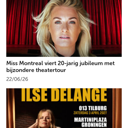
Miss Montreal viert 20-jarig jubileum met
bijzondere theatertour
22/06/26