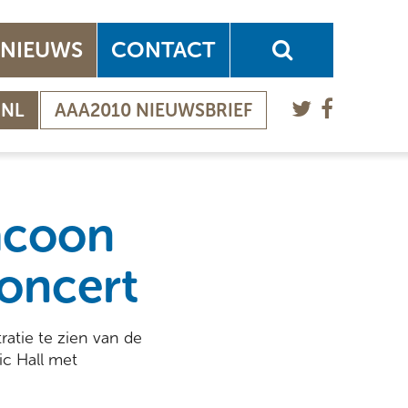
NIEUWS
CONTACT
.NL
AAA2010 NIEUWSBRIEF
acoon
concert
ratie te zien van de
ic Hall met