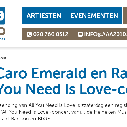
ARTIESTEN
EVENEMENTEN
020 760 0312
INFO@AAA2010
cert
Caro Emerald en R
 You Need Is Love-
tzending van All You Need Is Love is zzaterdag een regist
t ‘All You Need Is Love’-concert vanuit de Heineken Mus
rald, Racoon en BLØF