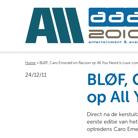
Home
»
BLØF, Caro Emerald en Racoon op All You Need Is Love-con
BLØF, 
24/12/11
op All
Direct na de kerstui
eerste editie van he
optredens Caro Eme