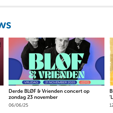
ws
Derde BLØF & Vrienden concert op
B
zondag 23 november
‘
06/06/25
1