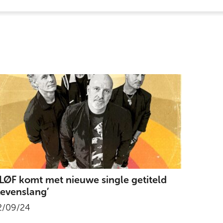
LØF komt met nieuwe single getiteld
Levenslang’
2/09/24