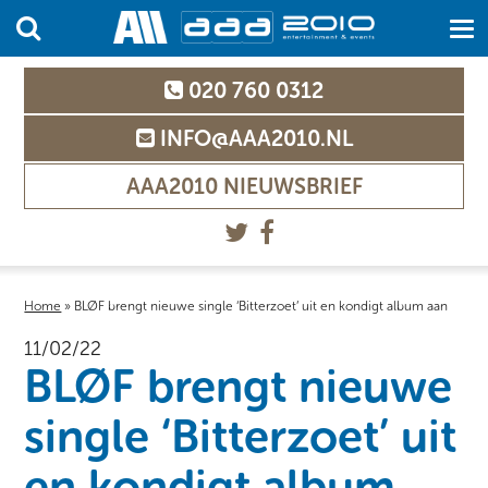
020 760 0312
INFO@AAA2010.NL
AAA2010 NIEUWSBRIEF
Home
»
BLØF brengt nieuwe single ‘Bitterzoet’ uit en kondigt album aan
11/02/22
BLØF brengt nieuwe
single ‘Bitterzoet’ uit
en kondigt album