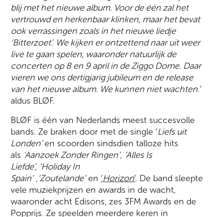
blij met het nieuwe album. Voor de één zal het
vertrouwd en herkenbaar klinken, maar het bevat
ook verrassingen zoals in het nieuwe liedje
‘Bitterzoet’. We kijken er ontzettend naar uit weer
live te gaan spelen, waaronder natuurlijk de
concerten op 8 en 9 april in de Ziggo Dome. Daar
vieren we ons dertigjarig jubileum en de release
van het nieuwe album. We kunnen niet wachten.
’
aldus BLØF.
BLØF is één van Nederlands meest succesvolle
bands. Ze braken door met de single ‘
Liefs uit
Londen’
en scoorden sindsdien talloze hits
als
‘Aanzoek Zonder Ringen’
,
‘Alles Is
Liefde’,
‘Holiday In
Spain’
,
‘Zoutelande’
en
‘
Horizon
’
. De band sleepte
vele muziekprijzen en awards in de wacht,
waaronder acht Edisons, zes 3FM Awards en de
Popprijs. Ze speelden meerdere keren in