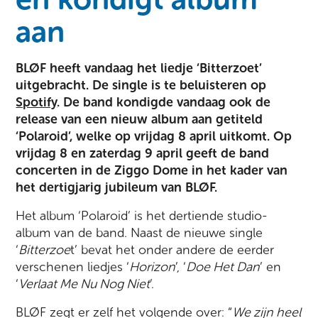
aan
BLØF heeft vandaag het liedje ‘Bitterzoet’
uitgebracht. De single is te beluisteren op
Spotify
. De band kondigde vandaag ook de
release van een nieuw album aan getiteld
‘Polaroid’, welke op vrijdag 8 april uitkomt. Op
vrijdag 8 en zaterdag 9 april geeft de band
concerten in de Ziggo Dome in het kader van
het dertigjarig jubileum van BLØF.
Het album ‘Polaroid’ is het dertiende studio-
album van de band. Naast de nieuwe single
‘
Bitterzoe
t’ bevat het onder andere de eerder
verschenen liedjes ‘
Horizon
’, ‘
Doe Het Dan
’ en
‘
Verlaat Me Nu Nog Niet
’.
BLØF zegt er zelf het volgende over: “
We zijn heel