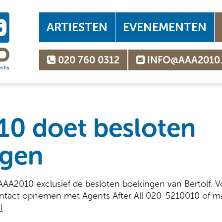
ARTIESTEN
EVENEMENTEN
020 760 0312
INFO@AAA2010
0 doet besloten
ngen
AAA2010 exclusief de besloten boekingen van Bertolf. 
ntact opnemen met Agents After All 020-5210010 of ma
l