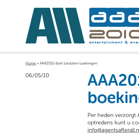
Home
»
AAA2010 doet besloten boekingen
AAA201
06/05/10
boeki
Per heden verzorgt 
optredens kunt u co
info@agentsafterall.n