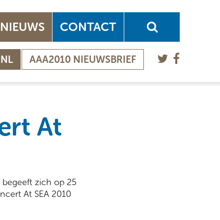
NIEUWS
CONTACT
.NL
AAA2010 NIEUWSBRIEF
ert At
 begeeft zich op 25
oncert At SEA 2010