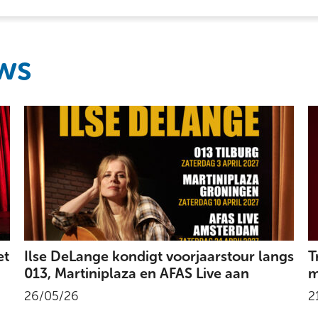
ws
et
Ilse DeLange kondigt voorjaarstour langs
T
013, Martiniplaza en AFAS Live aan
m
26/05/26
2