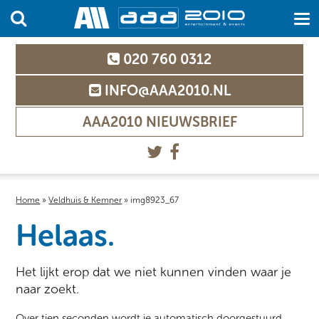
020 760 0312
INFO@AAA2010.NL
AAA2010 NIEUWSBRIEF
Home
»
Veldhuis & Kemper
»
img8923_67
Helaas.
Het lijkt erop dat we niet kunnen vinden waar je
naar zoekt.
Over tien seconden wordt je automatisch doorgestuurd