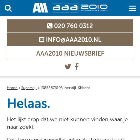
020 760 0312
INFO@AAA2010.NL
AAA2010 NIEUWSBRIEF
Home
»
Superstijl
»
1385387610Superstijl_KNacht
Helaas.
Het lijkt erop dat we niet kunnen vinden waar je
naar zoekt.
Over tien seconden wordt je automatisch doorgestuurd