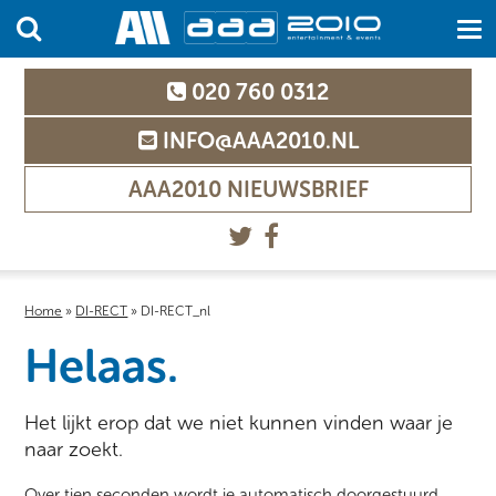
020 760 0312
INFO@AAA2010.NL
AAA2010 NIEUWSBRIEF
Home
»
DI-RECT
»
DI-RECT_nl
Helaas.
Het lijkt erop dat we niet kunnen vinden waar je
naar zoekt.
Over tien seconden wordt je automatisch doorgestuurd