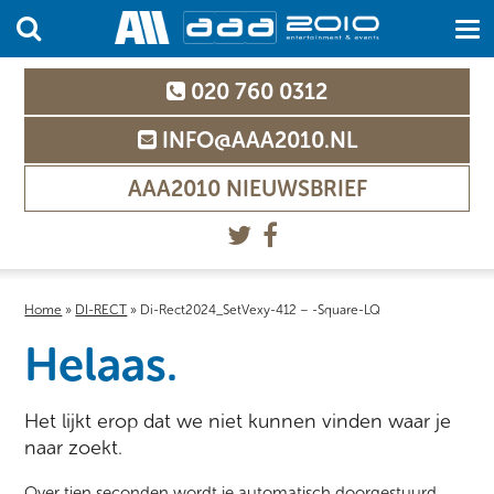
020 760 0312
INFO@AAA2010.NL
AAA2010 NIEUWSBRIEF
Home
»
DI-RECT
»
Di-Rect2024_SetVexy-412 – -Square-LQ
Helaas.
Het lijkt erop dat we niet kunnen vinden waar je
naar zoekt.
Over tien seconden wordt je automatisch doorgestuurd