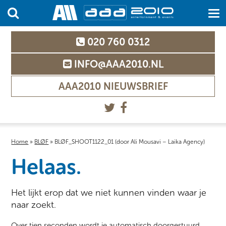
020 760 0312
INFO@AAA2010.NL
AAA2010 NIEUWSBRIEF
Home
»
BLØF
»
BLØF_SHOOT1122_01 (door Ali Mousavi – Laika Agency)
Helaas.
Het lijkt erop dat we niet kunnen vinden waar je
naar zoekt.
Over tien seconden wordt je automatisch doorgestuurd