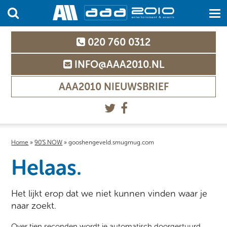
020 760 0312
INFO@AAA2010.NL
AAA2010 NIEUWSBRIEF
Home
»
90’S NOW
»
gooshengeveld.smugmug.com
Helaas.
Het lijkt erop dat we niet kunnen vinden waar je
naar zoekt.
Over tien seconden wordt je automatisch doorgestuurd